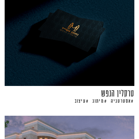
טרקלין הנפש
אסטרטגיה
מיתוג
עיצוב
#
#
#