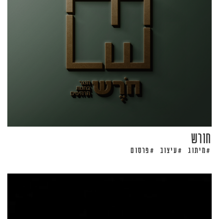
חורש
מיתוג
עיצוב
פרסום
#
#
#