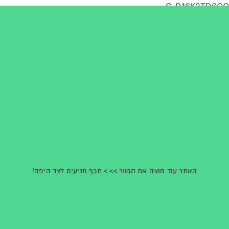
G-D16K2TD6CQ
האתר עוד חוצה את הגשר >> > תכף מגיעים לצד היפה!