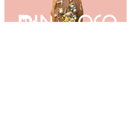
פרומוס
מיתוג
עיצוב
פרסום
#
#
#