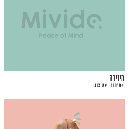
מיוידה
מיתוג
עיצוב
#
#