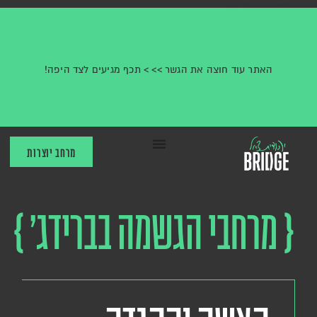
G-D16K2TD6CQ
האתר עוד חוצה את הגשר >> > תכף מגיעים לצד היפה!
מרחב יוצרות
{ מרחבי הגשמה בברידג’ }